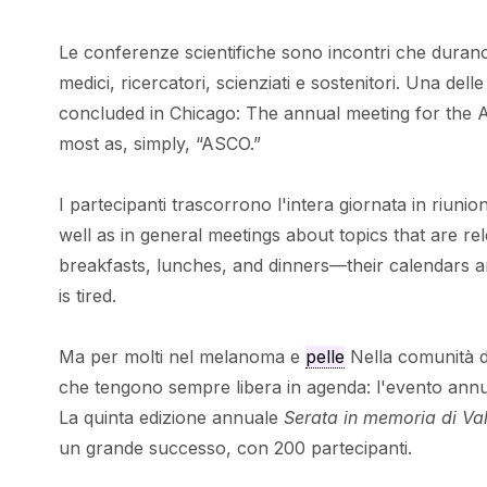
Le conferenze scientifiche sono incontri che durano 
medici, ricercatori, scienziati e sostenitori. Una de
concluded in Chicago: The annual meeting for the A
most as, simply, “ASCO.”
I partecipanti trascorrono l'intera giornata in riuni
well as in general meetings about topics that are r
breakfasts, lunches, and dinners—their calendars ar
is tired.
Ma per molti nel melanoma e
pelle
Nella comunità de
che tengono sempre libera in agenda: l'evento annu
La quinta edizione annuale
Serata in memoria di Val
un grande successo, con 200 partecipanti.