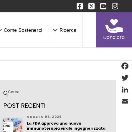
Come Sostenerci
Ricerca
Dona ora
Face
Twitt
Invio
Cerca
Linke
POST RECENTI
Email
AGOSTO 06, 2026
La FDA approva una nuova
immunoterapia virale ingegnerizzata